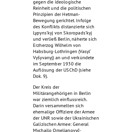
gegen die ideologische
Reinheit und die politischen
Prinzipien der Hetman-
Bewegung gerichtet. Infolge
des Konflikts distanzierte sich
Lypyns’kyj von Skoropads’kyj
und verließ Berlin, näherte sich
Erzherzog Wilhelm von
Habsburg-Lothringen (Vasyl‘
Vyšyvanyj) an und verkündete
im September 1930 die
Auflösung der USChD (siehe
Dok. 9).
Der Kreis der
Militärangehörigen in Berlin
war ziemlich einflussreich.
Darin versammelten sich
ehemalige Offiziere der Armee
der UNR sowie der Ukrainischen
Galizischen Armee: General
Mychajlo Omeljanovyč-