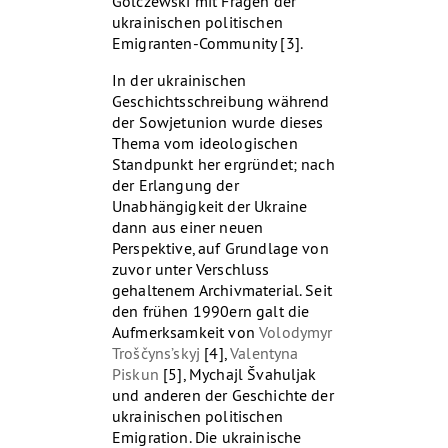
Golczewski mit Fragen der
ukrainischen politischen
Emigranten-Community [3].
In der ukrainischen
Geschichtsschreibung während
der Sowjetunion wurde dieses
Thema vom ideologischen
Standpunkt her ergründet; nach
der Erlangung der
Unabhängigkeit der Ukraine
dann aus einer neuen
Perspektive, auf Grundlage von
zuvor unter Verschluss
gehaltenem Archivmaterial. Seit
den frühen 1990ern galt die
Aufmerksamkeit von
Volodymyr
Troščyns’skyj
[4],
Valentyna
Piskun
[5], Mychajl Švahuljak
und anderen der Geschichte der
ukrainischen politischen
Emigration. Die ukrainische