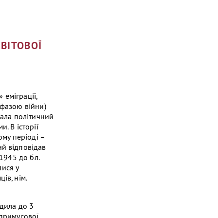
СВІТОВОЇ
 еміграції,
 фазою війни)
мала політичний
. В історії
ому періоді –
ий відповідав
 1945 до бл.
ися у
ів, нім.
одила до 3
 примусової