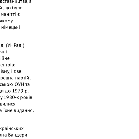
дставництва, а
й, що було
манітті є
 якому…
и німецькі
ді (УНРаді)
ичні
тійне
ентрів:
у, і т.зв.
решта партій,
вською ОУН та
ди до 1979 р.
у 1980-х років
ишилися
а їхнє видання.
країнських
пана Бандери