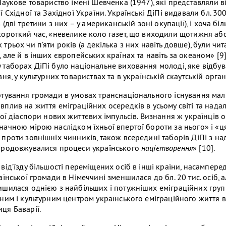
 Наукове товариство імені Шевченка (1947), які представляли 
ї Східної та Західної України. Українські ДіПі видавали бл. 3
 (дві третини з них – у американській зоні окупації), і хоча біл
короткий час, «невелике коло газет, що виходили щотижня або
трьох чи п’яти років (а декілька з них навіть довше), були чит
, але й в інших європейських країнах та навіть за океаном» [
 таборах ДіПі було національне виховання молоді, яке відбув
вня, у культурних товариствах та в українській скаутській орган
ртування громади в умовах транснаціонального існування мал
вплив на життя еміграційних осередків в усьому світі та нада
кої діаспори нових життєвих імпульсів. Визнання ж українців 
начною мірою наслідком їхньої впертої бороти за нього» і «
 проти зовнішніх чинників, також всередині таборів ДіПі з 
продовжувалися процеси українського
націєтворення
» [10].
від’їзду більшості переміщених осіб в інші країни, насамперед
аїнської громади в Німеччині зменшилася до бл. 20 тис. осіб, а
ишилася однією з найбільших і потужніших еміграційних груп 
чним і культурним центром українського еміграційного життя в
ця Баварії.