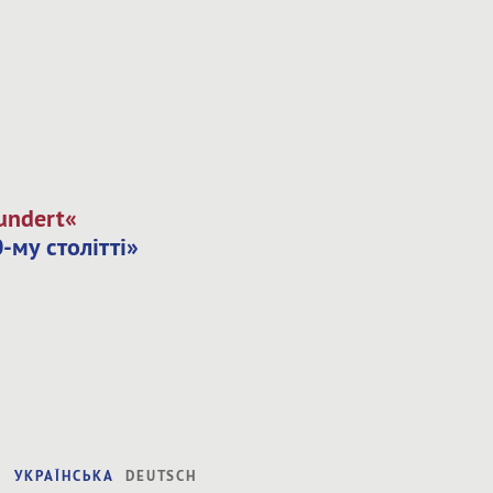
hundert«
-му столітті»
УКРАЇНСЬКА
DEUTSCH