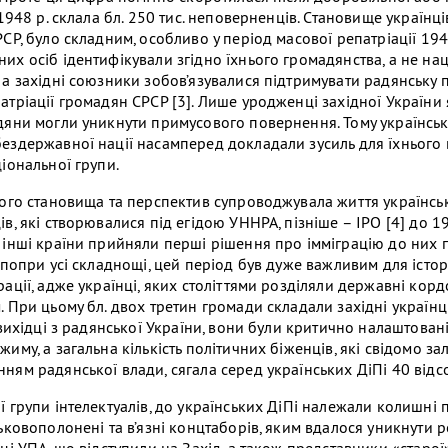
 1948 р. склала бл. 250 тис. неповерненців. Становище українців
СР, було складним, особливо у період масової репатріації 19
их осіб ідентифікували згідно їхнього громадянства, а не на
 а західні союзники зобов’язувалися підтримувати радянську п
атріації громадян СРСР [3]. Лише уродженці західної України
дяни могли уникнути примусового повернення. Тому українські
ездержавної нації насамперед докладали зусиль для їхнього
іональної групи.
ього становища та перспектив супроводжувала життя українськ
в, які створювалися під егідою УННРА, пізніше – ІРО [4] до 19
 інші країни прийняли перші рішення про імміграцію до них
 попри усі складнощі, цей період був дуже важливим для історі
рації, адже українці, яких століттями розділяли державні кор
. При цьому бл. двох третин громади складали західні українц
 вихідці з радянської України, вони були критично налаштован
иму, а загальна кількість політичних біженців, які свідомо з
ям радянської влади, сягала серед українських ДіПі 40 відсот
ї групи інтелектуалів, до українських ДіПі належали колишні 
ьковополонені та в’язні концтаборів, яким вдалося уникнути ре