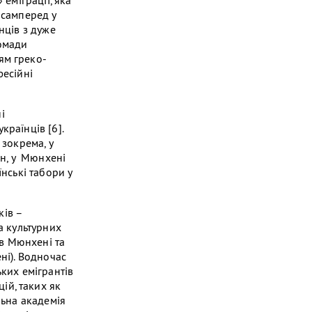
 еміграції, яка
асамперед у
нців з дуже
ромади
ям греко-
фесійні
і
країнців [6].
 зокрема, у
ен, у Мюнхені
їнські табори у
ків –
а культурних
 в Мюнхені та
ні). Водночас
ьких емігрантів
ій, таких як
льна академія