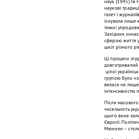
наук (1945) та
наукові традиці
газет і журналів
існувала лише 
тижні упродовж 
Західних зонах
сферою життя у
шкіл різного рі
Ці процеси згу
довготривалий 
цілої українсь
групою було «з
велася не лише
інтенсивністю 
Після масового 
чисельність укр
цього вона зал
Європі. Політи
Мюнхен – столи