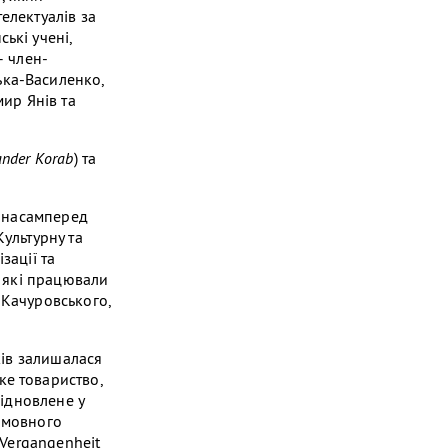
електуалів за
ькі учені,
– член-
ька-Василенко,
ир Янів та
ander
Korab
) та
, насамперед
Культурну та
зації та
, які працювали
 Качуровського,
ків залишалася
ке товариство,
відновлене у
комовного
 Vergangenheit