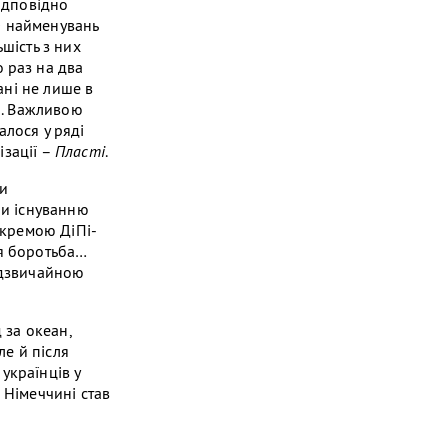
відповідно
00 найменувань
ьшість з них
 раз на два
ані не лише в
9]. Важливою
алося у ряді
ізації –
Пласті
.
и
ли існуванню
окремою ДіПі-
ця боротьба…
надзвичайною
 за океан,
ле й після
українців у
 Німеччині став