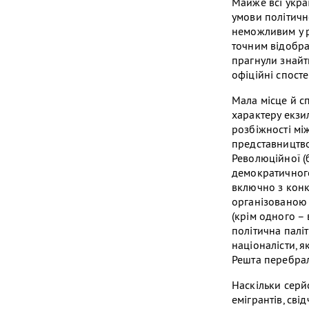
Майже всі украї
умови політичн
неможливим у ра
точним відобра
прагнули знайти 
офіційні спостер
Мала місце й сп
характеру екзил
розбіжності мі
представництво
Революційної (б
демократичного
включно з конк
організованою у
(крім одного – 
політична паліт
націоналісти, я
Решта перебрал
Наскільки серй
емігрантів, сві