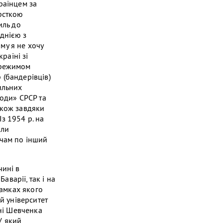
раїнцем за
орсткою
иль до
днією з
му я не хочу
раїні зі
 режимом
 (бандерівців)
ильних
роди» СРСР та
акож завдяки
Із 1954 р. на
оли
ачам по інший
чині в
аварії, так і на
рамках якого
й університет
ені Шевченка
, який