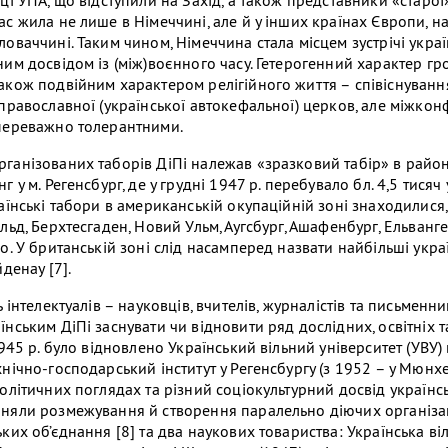
ці УПА, що відступили на Захід, а також представники «старої»
ас жила не лише в Німеччині, але й у інших країнах Європи, н
оваччині. Таким чином, Німеччина стала місцем зустрічі украї
ним досвідом із (між)воєнного часу. Гетерогенний характер г
акож подвійним характером релігійного життя – співіснуванн
 православної (української автокефальної) церков, але міжкон
переважно толерантними.
ганізованих таборів ДіПі належав «зразковий табір» в район
 у м. Регенсбург, де у грудні 1947 р. перебувало бл. 4,5 тисяч у
аїнські табори в американській окупаційній зоні знаходилися,
льд, Берхтесгаден, Новий Ульм, Аугсбург, Ашафенбург, Ельванг
о. У британській зоні слід насамперед назвати найбільші укра
йденау [7].
ь інтелектуалів – науковців, вчителів, журналістів та письменни
нським ДіПі заснувати чи відновити ряд дослідних, освітніх т
1945 р. було відновлено Український вільний університет (УВУ)
нічно-господарський інститут у Регенсбургу (з 1952 – у Мюнхе
політичних поглядах та різний соціокультурний досвід українс
няли розмежування й створення паралельно діючих організац
ких об’єднання [8] та два наукових товариства: Українська ві