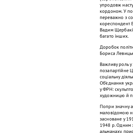
упродовж насту
кордоном. У по
переважно з соц
кореспондент Б
Вадим Щербаків
багато інших.
Доробок політи
Бориса Левиць
Важливу роль у 
позапартійне Ц
соціальну діяль
Об’єднання укра
у ФРН: скульпт
художницю й по
Попри значну ак
маловідомою ні
засноване у 191
1948 р. Одним 
альманаху, прис