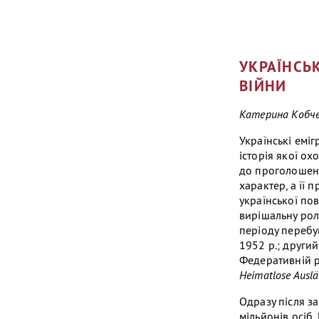
УКРАЇНСЬК
ВІЙНИ
Катерина Кобч
Українські еміг
історія якої о
до проголошенн
характер, а її 
української пов
вирішальну рол
періоду перебу
1952 р.; други
Федеративній р
Heimatlose Ausl
Одразу після з
мільйонів осіб