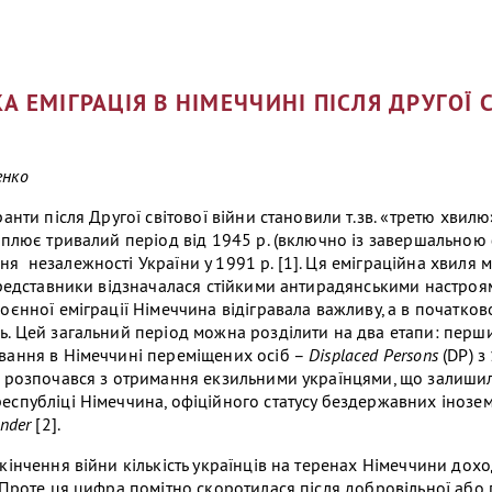
А ЕМІГРАЦІЯ В НІМЕЧЧИНІ ПІСЛЯ ДРУГОЇ 
енко
ранти після Другої світової війни становили т.зв. «третю хвилю»
хоплює тривалий період від 1945 р. (включно із завершальною
я незалежності України у 1991 р. [1]. Ця еміграційна хвиля 
представники відзначалася стійкими антирадянськими настроями
оєнної еміграції Німеччина відігравала важливу, а в початков
ь. Цей загальний період можна розділити на два етапи: перш
вання в Німеччині переміщених осіб –
Displaced Persons
(DP) з
й розпочався з отримання екзильними українцями, що залишил
еспубліці Німеччина, офіційного статусу бездержавних іноземц
änder
[2].
акінчення війни кількість українців на теренах Німеччини дох
. Проте ця цифра помітно скоротилася після добровільної або