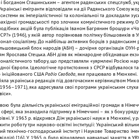
ені Богданом Сташинським – агентом радянських спецслужб, ук
країнські емігранти відповідали на дії Радянського Союзу ж
системи як імперіалістичної та колоніальної та докладали зус
ахідної громадськості про злочини комуністичного режиму. О
одібних акцій була публікація Іваном Багряним брошури «Чо
СР?» (1946), у якій автор порівнював політику більшовиків в Ук
онал-соціалізму. До найбільш активних борців з радянським
льшовицький блок народів (АБН) – дочірня організація ОУН-р
ям Ярослава Стецька. АБН діяв як міжнародне об’єднавши екз
ціоналістичного табору, що представляли «уярмлені Росією на
дної Європи. Ідеологічне протистояння з СРСР відбувалося т
 ініційованого США
Радіо Свобода
, яке працювало в Мюнхені. 
іяла українська редакція під довгочасним керівництвом Мик
1956–1971), яка адресувала свої програми українським слух
віси».
ою була діяльність української еміграційної громади в Німеч
 сфері, яка знаходила підтримку в Німеччині – як з боку уряду Б
вні. У 1963 р. відкрився Дім української науки в Мюнхені, у 
ти роботу три науково-освітні інституції: Український вільни
ький технічно-господарський інститут і Наукове Товариство ім
ідділ) [16]. У 1965 р. було відновлено навчальні заняття в УВУ