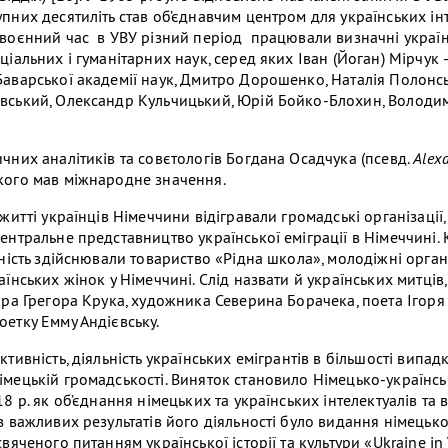
пних десятиліть став об’єднавчим центром для українських інт
воєнний час в УВУ різний період працювали визначні українс
іальних і гуманітарних наук, серед яких Іван (Йоган) Мірчук 
аварської академії наук, Дмитро Дорошенко, Наталія Полонс
ський, Олександр Кульчицький, Юрій Бойко-Блохин, Володим
чних аналітиків та совєтологів Богдана Осадчука (псевд.
Alex
кого мав міжнародне значення.
житті українців Німеччини відігравали громадські організації
ентральне представництво української еміграції в Німеччині. 
ність здійснювали товариство «Рідна школа», молодіжні органі
їнських жінок у Німеччині. Слід назвати й українських митців
ора Грегора Крука, художника Северина Борачека, поета Ігоря
етку Емму Андієвську.
тивність, діяльність українських емігрантів в більшості випад
мецькій громадськості. Виняток становило Німецько-українсь
8 р. як об’єднання німецьких та українських інтелектуалів та 
з важливих результатів його діяльності було видання німець
вяченого питанням української історії та культури «Ukraine in