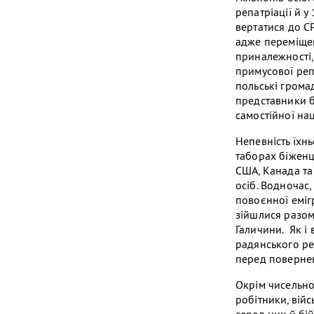
репатріації й у
вертатися до СР
адже переміщен
приналежності,
примусової реп
польські грома
представники б
самостійної нац
Непевність їхн
таборах біженці
США, Канада та
осіб. Водночас,
повоєнної еміг
зійшлися разом
Галичини. Як і
радянського реж
перед поверненн
Окрім чисельно
робітники, війс