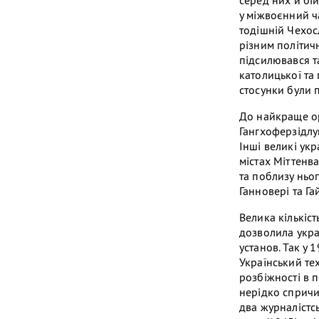
серед них й бій
у міжвоєнний ч
тодішній Чехосл
різним політич
підсилювався т
католицької та
стосунки були 
До найкраще ор
Гангхоферзідлунг
Інші великі укр
містах Міттенва
та поблизу ньог
Ганновері та Га
Велика кількіст
дозволила украї
установ. Так у 
Український тех
розбіжності в 
нерідко спричи
два журналістсь