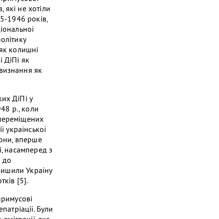
, які не хотіли
45-1946 років,
ціональної
олітику
 як колишні
 ДіПі як
 визнання як
их ДіПі у
48 р., коли
 переміщених
ї української
дони, вперше
і, насамперед з
і до
алишили Україну
ків [5].
примусові
патріації. Були