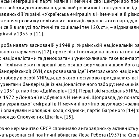
нські еміграційні партії мали в Німеччині свої центри або пре
ої свободи дозволяли подальший розвиток і конкуренцію іде
дянській Україні. «Українська еміграція в Німеччині в її різно
женням розвитку політичних поглядів українського народу, в
свій вияв усі політичні та соціальні течії 20. ст.», – відзначал
ігачі у 1953 р. [11].
роба надати заснованій у 1948 р. Українській національній ра
ьного парламенту [12], проте різні погляди на нього та політ
ж націоналістами та демократами унеможливили таке все-пар
. Політичне життя врешті звелося до формування двох його ц
андерівської) ОУН, яка розвивала ідеї інтегрального націоналізм
 табору в особі УНРади, до якого поступово приєдналися всі 
урентами бандерівців із націоналістичного табору: мельникі
 1954 р. партією «Двійкарів» [13]. Перші вісім засідань УНРа
в 1972 у Лондоні) відбулися в Німеччині. Щоправда, до початк
ра української еміграції в Німеччині помітно звузилася: «зал
кі опанували молодіжні кола, східняки, партія Багряного [14] т
ися до Сполучених Штатів». [15].
озно керівництво СРСР сприймало антирадянську активність у
дчать резонансні політичні вбивства Лева Ребета (1957) та Сте