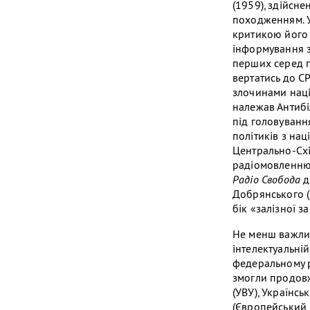
(1959), здійсн
походженням. У
критикою його 
інформування з
перших серед п
вертатись до СР
злочинами наці
належав Антибі
під головуванн
політиків з на
Центрально-Схі
радіомовленню
Радіо Свобода
д
Добрянського (
бік «залізної за
Не менш важлив
інтелектуальній
федеральному рі
змогли продовжи
(УВУ), Українс
(Європейський в